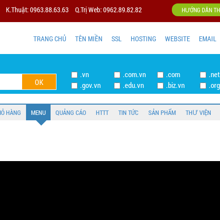
K.Thuật: 0963.88.63.63
Q.Trị Web: 0962.89.82.82
HƯỚNG DẪN TH
TRANG CHỦ
TÊN MIỀN
SSL
HOSTING
WEBSITE
EMAIL
.vn
.com.vn
.com
.ne
.gov.vn
.edu.vn
.biz.vn
.or
IỎ HÀNG
MENU
QUẢNG CÁO
HTTT
TIN TỨC
SẢN PHẨM
THƯ VIỆN