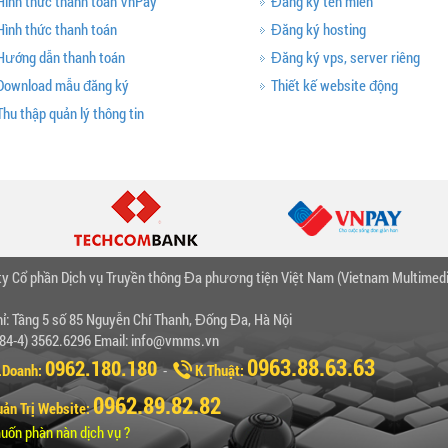
Hình thức thanh toán VnPay
Đăng ký tên miền
Hình thức thanh toán
Đăng ký hosting
Hướng dẫn thanh toán
Đăng ký vps, server riêng
Download mẫu đăng ký
Thiết kế website động
Thu thập quản lý thông tin
ty Cổ phần Dịch vụ Truyền thông Đa phương tiện Việt Nam (Vietnam Multimedi
hỉ: Tầng 5 số 85 Nguyễn Chí Thanh, Đống Đa, Hà Nội
(+84-4) 3562.6296 Email: info@vmms.vn
0963.88.63.63
0962.180.180
Doanh:
-
K.Thuật:
0962.89.82.82
ản Trị Website:
uốn phàn nàn dịch vụ ?