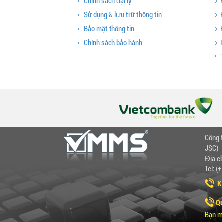
Chính sách đại lý
Sử dụng & lưu trữ thông tin
Bảo mật thông tin
Chính sách bảo hành
Công 
JSC)
Địa c
Tel: 
K.
Qu
Bạn m