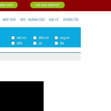
ANH TOÁN
KHO GIAO DIỆN ĐẸP
MÁY CHỦ
SEO - QUẢNG CÁO
ĐẠI LÝ
CHÚNG TÔI
t
.net.vn
.info.vn
.org.vn
g
.info
.us
.biz