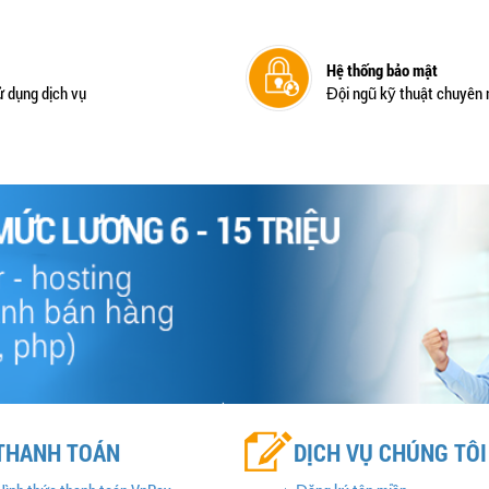
Hệ thống bảo mật
ử dụng dịch vụ
Đội ngũ kỹ thuật chuyên 
THANH TOÁN
DỊCH VỤ CHÚNG TÔI