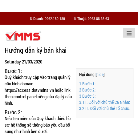
K.Doanh: 0962.180.180
K.Thuật: 0963.88.63.63
Hướng dẫn ký bản khai
Saturday 21/03/2020
Bước 1:
Nội dung
[
hide
]
Quý khách truy cập vào trang quản lý
cấu hình domain
1
Bước 1:
https://access.dotvndns.vn hoặc link
2
Bước 2:
3
Bước 3:
theo control panel riêng của đại lý cấu
3.1
I. Đối với chủ thể Cá Nhân:
hình.
3.2
II. Đối với chủ thể Tổ chức.
Bước 2:
Nếu Tên miền của Quý khách thiếu hồ
sơ hệ thống sẽ thông báo yêu cầu bổ
sung như hình bên dưới.