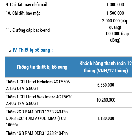
9. Cài đặt máy chủ mail
1.000.000
10. Cài đặt bảo mật
1.500.000
2.000.000 (cáp
quang)
11. Đường cáp back-end
-1.000.000 (cáp
đồng)
IV. Thiết bị bổ sung :
Khách hàng thanh toán 12
Thông tin thiết bị bổ sung
tháng (VNĐ/12 tháng)
Thêm 1 CPU Intel Nehalem 4C E5506
6,550,000
2.13G 04M 5.86GT
Thêm 1 CPU Intel Westmere 4C E5620
10,260,000
2.40G 12M 5.86GT
Thêm 2GB RAM DDR3 1333 240-Pin
DDR3 ECC RDIMMs/UDIMMs (PC3
1,180,000
10666)
Thêm 4GB RAM DDR3 1333 240-Pin