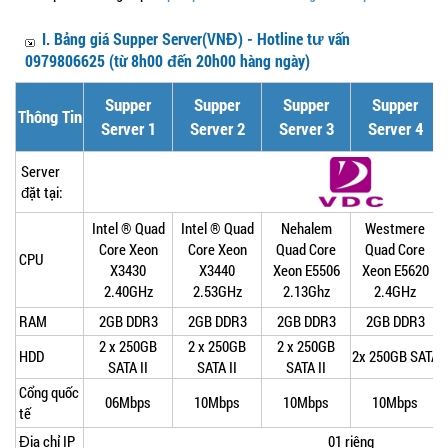
I. Bảng giá Supper Server(VNĐ) - Hotline tư vấn
0979806625 (từ 8h00 đến 20h00 hàng ngày)
Supper
Supper
Supper
Supper
Thông Tin
Server 1
Server 2
Server 3
Server 4
Server
đặt tại:
Intel ® Quad
Intel ® Quad
Nehalem
Westmere
Core Xeon
Core Xeon
Quad Core
Quad Core
CPU
X3430
X3440
Xeon E5506
Xeon E5620
2.40GHz
2.53GHz
2.13Ghz
2.4GHz
RAM
2GB DDR3
2GB DDR3
2GB DDR3
2GB DDR3
2 x 250GB
2 x 250GB
2 x 250GB
HDD
2x 250GB SATA
SATA II
SATA II
SATA II
Cổng quốc
06Mbps
10Mbps
10Mbps
10Mbps
tế
Địa chỉ IP
01 riêng