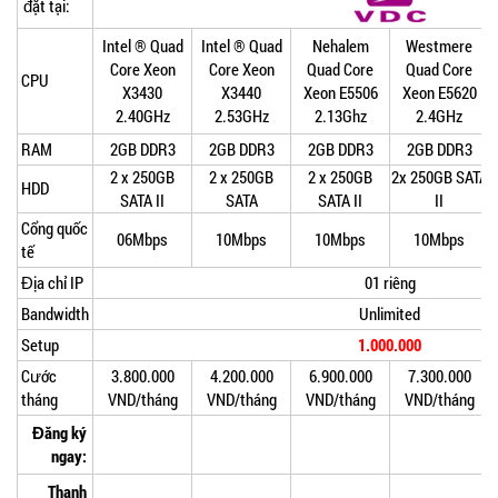
đặt tại:
Intel ® Quad
Intel ® Quad
Nehalem
Westmere
Core Xeon
Core Xeon
Quad Core
Quad Core
CPU
X3430
X3440
Xeon E5506
Xeon E5620
2.40GHz
2.53GHz
2.13Ghz
2.4GHz
RAM
2GB DDR3
2GB DDR3
2GB DDR3
2GB DDR3
2 x 250GB
2 x 250GB
2 x 250GB
2x 250GB SATA
HDD
SATA II
SATA
SATA II
II
Cổng quốc
06Mbps
10Mbps
10Mbps
10Mbps
tế
Địa chỉ IP
01 riêng
Bandwidth
Unlimited
Setup
1.000.000
Cước
3.800.000
4.200.000
6.900.000
7.300.000
tháng
VND/tháng
VND/tháng
VND/tháng
VND/tháng
Đăng ký
ngay:
Thanh