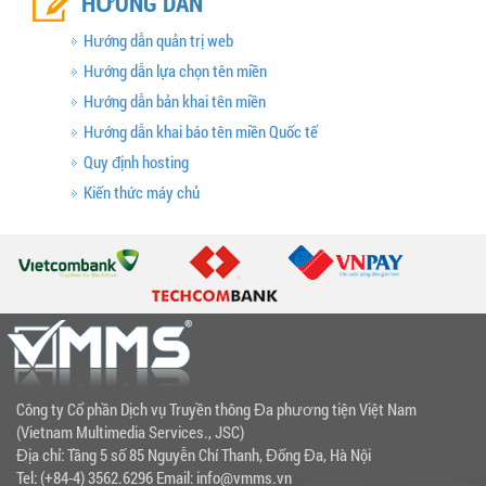
HƯỚNG DẪN
Hướng dẫn quản trị web
Hướng dẫn lựa chọn tên miền
Hướng dẫn bản khai tên miền
Hướng dẫn khai báo tên miền Quốc tế
Quy định hosting
Kiến thức máy chủ
Công ty Cổ phần Dịch vụ Truyền thông Đa phương tiện Việt Nam
(Vietnam Multimedia Services., JSC)
Địa chỉ: Tầng 5 số 85 Nguyễn Chí Thanh, Đống Đa, Hà Nội
Tel: (+84-4) 3562.6296 Email: info@vmms.vn