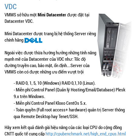
VDC
VMMS sở hữu một
Mini Datacenter
được đặt tại
Datacenter VDC.
Mini Datacenter được trang bị hệ thống Server riêng
chính hãng
Ngoài việc được thừa hường hưởng những tính năng
mạnh mẽ của Datacenter của VDC như: Tốc độ
đường truyền cao, bảo mật, ổn định...Server của
VMMS còn có được những ưu điểm vượt trội
- RAID 0, 1, 5, 10 (Windows) RAID 0,1,10 (Linux).
- Miễn phí Control Panel (Quản lý Hosting/Email/Database) Plesk
9.x trên Windows.
- Miễn phí Control Panel Kloxo CentOs 5.x.
- Toàn quyền (Full root access+ hardware) quản trị Server thông
qua Remote Desktop hay Tenet/SSH.
Hãy xem kết quả đánh giá hiệu năng của các loại CPU do cộng đồng
CNTT quốc tế cung cấp
http://cpubenchmark.net/high_end_cpus.html