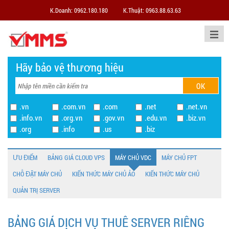
K.Doanh: 0962.180.180
K.Thuật: 0963.88.63.63
Hãy bảo vệ thương hiệu
.vn
.com.vn
.com
.net
.net.vn
.info.vn
.org.vn
.gov.vn
.edu.vn
.biz.vn
.org
.info
.us
.biz
ƯU ĐIỂM
BẢNG GIÁ CLOUD VPS
MÁY CHỦ VDC
MÁY CHỦ FPT
CHỖ ĐẶT MÁY CHỦ
KIẾN THỨC MÁY CHỦ ẢO
KIẾN THỨC MÁY CHỦ
QUẢN TRỊ SERVER
BẢNG GIÁ DỊCH VỤ THUÊ SERVER RIÊNG