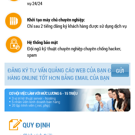
vụ 24/24
Khởi tạo máy chủ chuyên nghiệp:
Chỉ sau 2 tiếng đăng ký khách hàng được sử dụng dịch vụ
Hệ thống bảo mật
Đội ngũ kỹ thuật chuyên nghiệp chuyên chống hacker,
spam
ĐĂNG KÝ TƯ VẤN QUẢNG CÁO WEB CỦA BẠN ĐỂ BÁN
GỬI
HÀNG ONLINE TỐT HƠN BẲNG EMAIL CỦA BẠN
QUY ĐỊNH