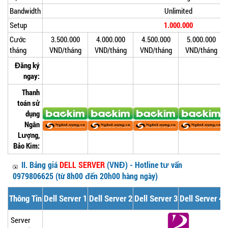
Bandwidth
Unlimited
Setup
1.000.000
Cước
3.500.000
4.000.000
4.500.000
5.000.000
tháng
VND/tháng
VND/tháng
VND/tháng
VND/tháng
Đăng ký
ngay:
Thanh
toán sử
dụng
Ngân
Lượng,
Bảo Kim:
II. Bảng giá
DELL
SERVER
(VNĐ) - Hotline tư vấn
0979806625 (từ 8h00 đến 20h00 hàng ngày)
Thông Tin
Dell Server 1
Dell Server 2
Dell Server 3
Dell Server 4
Server