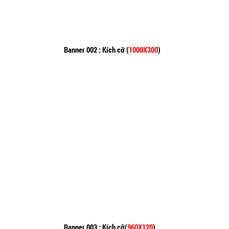
Banner 002 : Kích cỡ (
1000X300
)
Banner 003 : Kích cỡ(
960X120
)