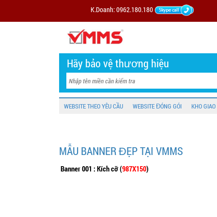
K.Doanh: 0962.180.180
Hãy bảo vệ thương hiệu
WEBSITE THEO YÊU CẦU
WEBSITE ĐÓNG GÓI
KHO GIAO
MẪU BANNER ĐẸP TẠI VMMS
Banner 001 : Kích cỡ (
987X150
)