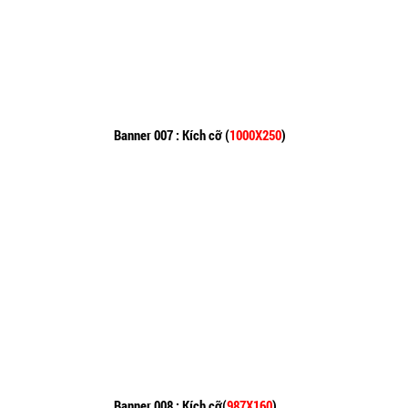
Banner 007 : Kích cỡ (
1000X250
)
Banner 008 : Kích cỡ(
987X160
)