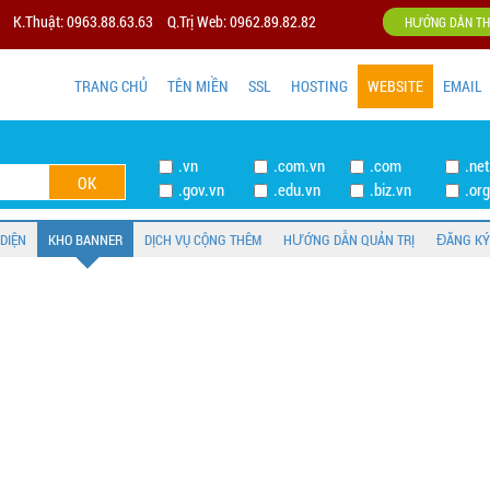
K.Thuật: 0963.88.63.63
Q.Trị Web: 0962.89.82.82
HƯỚNG DẪN TH
TRANG CHỦ
TÊN MIỀN
SSL
HOSTING
WEBSITE
EMAIL
.vn
.com.vn
.com
.ne
.gov.vn
.edu.vn
.biz.vn
.or
 DIỆN
KHO BANNER
DỊCH VỤ CỘNG THÊM
HƯỚNG DẪN QUẢN TRỊ
ĐĂNG KÝ