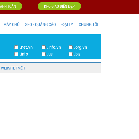
ANH TOÁN
KHO GIAO DIỆN ĐẸP
MÁY CHỦ
SEO - QUẢNG CÁO
ĐẠI LÝ
CHÚNG TÔI
t
.net.vn
.info.vn
.org.vn
g
.info
.us
.biz
 WEBSITE TMĐT