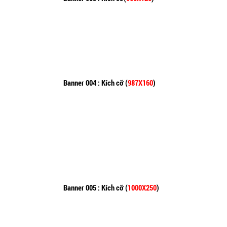
Banner 004 : Kích cỡ (
987X160
)
Banner 005 : Kích cỡ (
1000X250
)